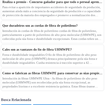
Realiza o premio - Concurso gañador para que todo o persoal aprenda o coñecemento da nova lei de produción segura en 2022
Para evitar a aparición de importantes accidentes de seguridade da produción,
aumentan aínda máis a conciencia da seguridade da produción e a capacidade
de protección da maioría dos empregados e promove a normalización dos
traballos de seguridade da produción, de acordo
Que duradeiros son as cordas de fibra de polietileno?
Introdución ás cordas de fibra de polietileno cordas de fibra de polietileno,
particularmente a partir de polietileno de alto peso molecular (UHMWPE), son
coñecidas pola súa forza e durabilidade excepcionais. Estas cordas teñen unha
forza - a relación de peso que
Cales son as vantaxes do fío de fibra UHMWPE?
Forza e durabilidade inigualables O fío de fibra de polietileno de alto peso
molecular de alto peso (UHMWPE) destaca principalmente pola súa forza e
durabilidade inigualables. Cunha resistencia á tracción superior a 42
CN/DTEX, as fibras UHMWPE están entre o estron do mundo
Como se fabrican as fibras UHMWPE para conservar as súas propiedades?
Introdución ás fibras UHMWPE Ultra - As fibras de polietileno de alto peso
molecular (UHMWPE) son recoñecidas pola súa forza excepcional, as
propiedades lixeiras e a excelente resistencia química. Estas fibras úsanse
extensamente en aplicacións que van desde B
Busca Relacionada