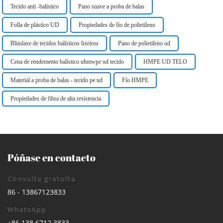
Tecido anti -balístico
Pano suave a proba de balas
Folla de plástico UD
Propiedades de fío de polietileno
Blindaxe de tecidos balísticos lixeiros
Pano de polietileno ud
Cena de rendemento balístico uhmwpe ud tecido
HMPE UD TELO
Material a proba de balas - tecido pe ud
Fío HMPE
Propiedades de fibra de alta resistencia
Póñase en contacto
Consulta gratuíta
86 - 13867123833
WhatsApp
+86 138 6712 3833